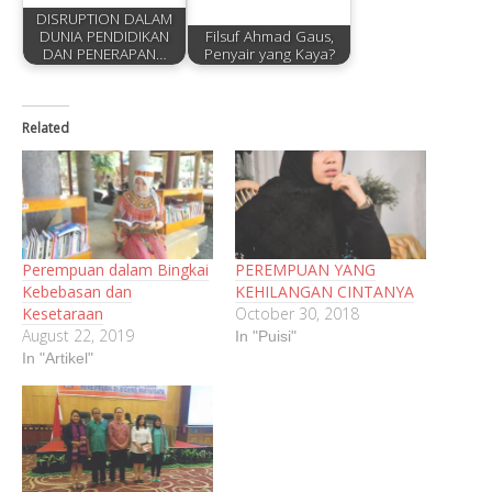
DISRUPTION DALAM
DUNIA PENDIDIKAN
Filsuf Ahmad Gaus,
DAN PENERAPAN…
Penyair yang Kaya?
Related
Perempuan dalam Bingkai
PEREMPUAN YANG
Kebebasan dan
KEHILANGAN CINTANYA
Kesetaraan
October 30, 2018
August 22, 2019
In "Puisi"
In "Artikel"