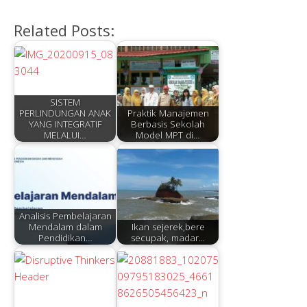
Related Posts:
SISTEM
PERLINDUNGAN ANAK
Praktik Manajemen
YANG INTEGRATIF
Berbasis Sekolah
MELALUI…
Model MPT di…
Analisis Pembelajaran
Mendalam dalam
Ikan sejerek,bere
Pendidikan…
secupak, madar...