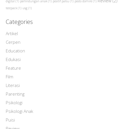
Review
(2)
digital
(1)
perlindungan anak
(1)
positif palsu
(1)
posto domire
(1)
testpack
(1)
usg
(1)
Categories
Artikel
Cerpen
Education
Edukasi
Feature
Film
Literasi
Parenting
Psikologi
Psikologi Anak
Puisi
Review