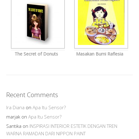
The Secret of Donuts
Masakan Bumi Raflesia
Recent Comments
Ira Diana
on
Apa Itu Sensor?
marjak
on
Apa Itu Sensor?
Santika
on
INSPIRASI INTERIOR ESTETIK DENGAN TREN
WARNA RAMADAN DARI NIPPON PAINT