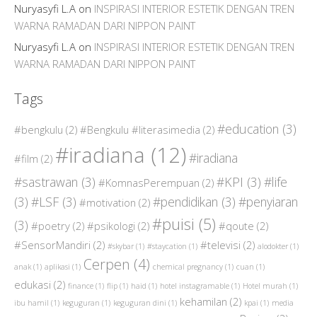
Nuryasyfi L.A
on
INSPIRASI INTERIOR ESTETIK DENGAN TREN
WARNA RAMADAN DARI NIPPON PAINT
Nuryasyfi L.A
on
INSPIRASI INTERIOR ESTETIK DENGAN TREN
WARNA RAMADAN DARI NIPPON PAINT
Tags
#education
(3)
#bengkulu
(2)
#Bengkulu #literasimedia
(2)
#iradiana
(12)
#iradiana
#film
(2)
#sastrawan
(3)
#KPI
(3)
#life
#KomnasPerempuan
(2)
(3)
#LSF
(3)
#pendidikan
(3)
#penyiaran
#motivation
(2)
#puisi
(5)
(3)
#poetry
(2)
#psikologi
(2)
#qoute
(2)
#SensorMandiri
(2)
#televisi
(2)
#skybar
(1)
#staycation
(1)
alodokter
(1)
Cerpen
(4)
anak
(1)
aplikasi
(1)
chemical pregnancy
(1)
cuan
(1)
edukasi
(2)
finance
(1)
flip
(1)
haid
(1)
hotel instagramable
(1)
Hotel murah
(1)
kehamilan
(2)
ibu hamil
(1)
keguguran
(1)
keguguran dini
(1)
kpai
(1)
media