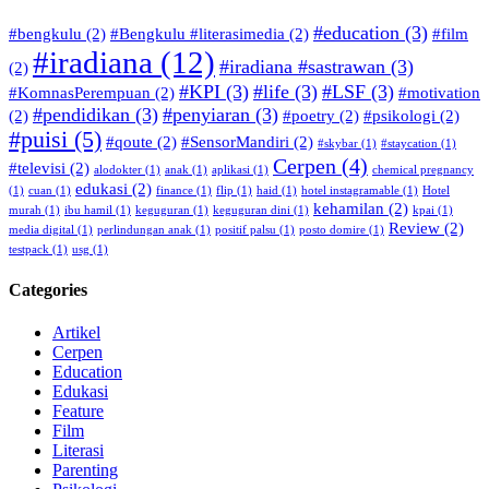
#education
(3)
#bengkulu
(2)
#Bengkulu #literasimedia
(2)
#film
#iradiana
(12)
#iradiana #sastrawan
(3)
(2)
#KPI
(3)
#life
(3)
#LSF
(3)
#KomnasPerempuan
(2)
#motivation
#pendidikan
(3)
#penyiaran
(3)
(2)
#poetry
(2)
#psikologi
(2)
#puisi
(5)
#qoute
(2)
#SensorMandiri
(2)
#skybar
(1)
#staycation
(1)
Cerpen
(4)
#televisi
(2)
alodokter
(1)
anak
(1)
aplikasi
(1)
chemical pregnancy
edukasi
(2)
(1)
cuan
(1)
finance
(1)
flip
(1)
haid
(1)
hotel instagramable
(1)
Hotel
kehamilan
(2)
murah
(1)
ibu hamil
(1)
keguguran
(1)
keguguran dini
(1)
kpai
(1)
Review
(2)
media digital
(1)
perlindungan anak
(1)
positif palsu
(1)
posto domire
(1)
testpack
(1)
usg
(1)
Categories
Artikel
Cerpen
Education
Edukasi
Feature
Film
Literasi
Parenting