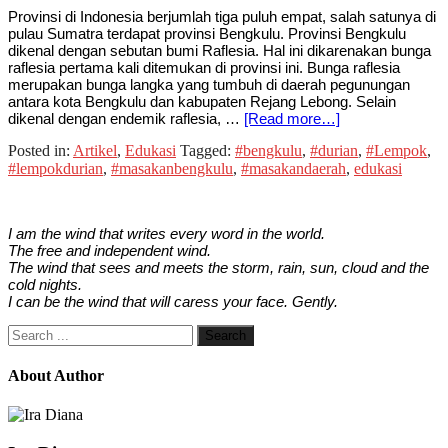
Provinsi di Indonesia berjumlah tiga puluh empat, salah satunya di
pulau Sumatra terdapat provinsi Bengkulu. Provinsi Bengkulu
dikenal dengan sebutan bumi Raflesia. Hal ini dikarenakan bunga
raflesia pertama kali ditemukan di provinsi ini. Bunga raflesia
merupakan bunga langka yang tumbuh di daerah pegunungan
antara kota Bengkulu dan kabupaten Rejang Lebong. Selain
dikenal dengan endemik raflesia, …
[Read more…]
Posted in:
Artikel
,
Edukasi
Tagged:
#bengkulu
,
#durian
,
#Lempok
,
#lempokdurian
,
#masakanbengkulu
,
#masakandaerah
,
edukasi
I am the wind that writes every word in the world.
The free and independent wind.
The wind that sees and meets the storm, rain, sun, cloud and the
cold nights.
I can be the wind that will caress your face. Gently.
About Author