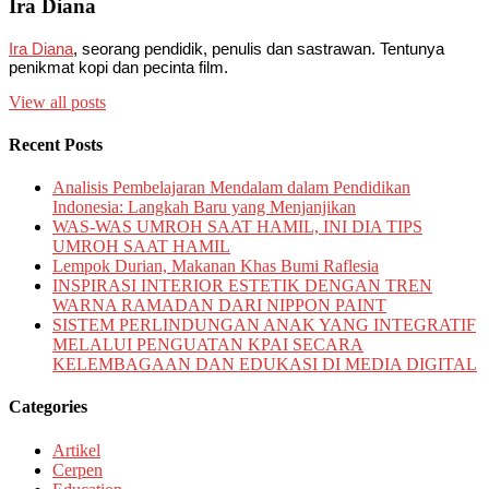
Ira Diana
Ira Diana
, seorang pendidik, penulis dan sastrawan. Tentunya
penikmat kopi dan pecinta film.
View all posts
Recent Posts
Analisis Pembelajaran Mendalam dalam Pendidikan
Indonesia: Langkah Baru yang Menjanjikan
WAS-WAS UMROH SAAT HAMIL, INI DIA TIPS
UMROH SAAT HAMIL
Lempok Durian, Makanan Khas Bumi Raflesia
INSPIRASI INTERIOR ESTETIK DENGAN TREN
WARNA RAMADAN DARI NIPPON PAINT
SISTEM PERLINDUNGAN ANAK YANG INTEGRATIF
MELALUI PENGUATAN KPAI SECARA
KELEMBAGAAN DAN EDUKASI DI MEDIA DIGITAL
Categories
Artikel
Cerpen