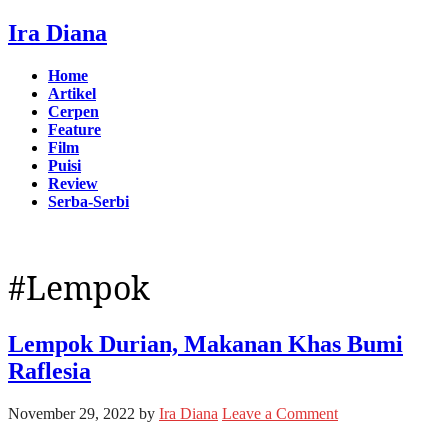
Ira Diana
Home
Artikel
Cerpen
Feature
Film
Puisi
Review
Serba-Serbi
#Lempok
Lempok Durian, Makanan Khas Bumi
Raflesia
November 29, 2022
by
Ira Diana
Leave a Comment