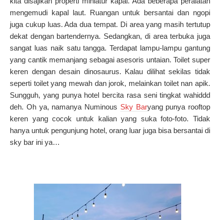
kita disajikan properti miniatur kapal.
Ada beberapa peralatan
mengemudi kapal laut.
Ruangan untuk bersantai dan ngopi
juga cukup luas.
Ada dua tempat.
Di area yang masih tertutup
dekat dengan bartendernya.
Sedangkan, di area terbuka juga
sangat luas naik satu tangga.
Terdapat lampu-lampu gantung
yang cantik memanjang sebagai asesoris untaian.
Toilet super
keren dengan desain dinosaurus.
Kalau dilihat sekilas tidak
seperti toilet yang mewah dan jorok, melainkan toilet nan apik.
Sungguh, yang punya hotel bercita rasa seni tingkat wahiddd
deh.
Oh ya, namanya Numinous
Sky Bar
yang punya rooftop
keren yang cocok untuk kalian yang suka foto-foto.
Tidak
hanya untuk pengunjung hotel, orang luar juga bisa bersantai di
sky bar ini ya…