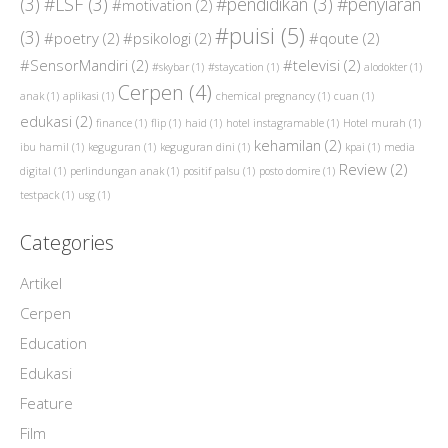
(3)
#LSF
(3)
#pendidikan
(3)
#penyiaran
#motivation
(2)
#puisi
(5)
(3)
#poetry
(2)
#psikologi
(2)
#qoute
(2)
#SensorMandiri
(2)
#televisi
(2)
#skybar
(1)
#staycation
(1)
alodokter
(1)
Cerpen
(4)
anak
(1)
aplikasi
(1)
chemical pregnancy
(1)
cuan
(1)
edukasi
(2)
finance
(1)
flip
(1)
haid
(1)
hotel instagramable
(1)
Hotel murah
(1)
kehamilan
(2)
ibu hamil
(1)
keguguran
(1)
keguguran dini
(1)
kpai
(1)
media
Review
(2)
digital
(1)
perlindungan anak
(1)
positif palsu
(1)
posto domire
(1)
testpack
(1)
usg
(1)
Categories
Artikel
Cerpen
Education
Edukasi
Feature
Film