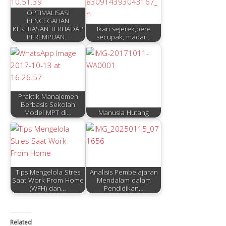
OPTIMALISASI
PENCEGAHAN
KEKERASAN TERHADAP
Ikan sejerek,bere
PEREMPUAN…
secupak, madar...
Praktik Manajemen
Berbasis Sekolah
Model MPT di…
Manusia Hutang
Tips Mengelola Stres
Analisis Pembelajaran
Saat Work From Home
Mendalam dalam
(WFH) dan…
Pendidikan…
Related